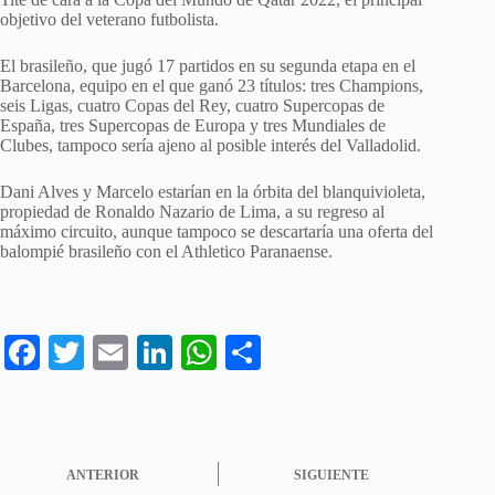
objetivo del veterano futbolista.
El brasileño, que jugó 17 partidos en su segunda etapa en el
Barcelona, equipo en el que ganó 23 títulos: tres Champions,
seis Ligas, cuatro Copas del Rey, cuatro Supercopas de
España, tres Supercopas de Europa y tres Mundiales de
Clubes, tampoco sería ajeno al posible interés del Valladolid.
Dani Alves y Marcelo estarían en la órbita del blanquivioleta,
propiedad de Ronaldo Nazario de Lima, a su regreso al
máximo circuito, aunque tampoco se descartaría una oferta del
balompié brasileño con el Athletico Paranaense.
Fa
T
E
Li
W
C
ce
wi
m
nk
ha
o
bo
tte
ail
ed
ts
m
ok
r
In
A
pa
ANTERIOR
SIGUIENTE
pp
rti