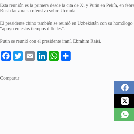
Esta reunión es la primera desde la cita de Xi y Putin en Pekín, en feb
Rusia lanzara su ofensiva sobre Ucrania.
El presidente chino también se reunió en Uzbekistán con su homólogo 
“apoyo en estos tiempos difíciles”.
Putin se reunió con el presidente iraní, Ebrahim Raisi.
Fa
T
E
Li
W
C
ce
wi
m
nk
ha
o
bo
tte
ail
ed
ts
m
Compartir
ok
r
In
A
pa
pp
rti
r