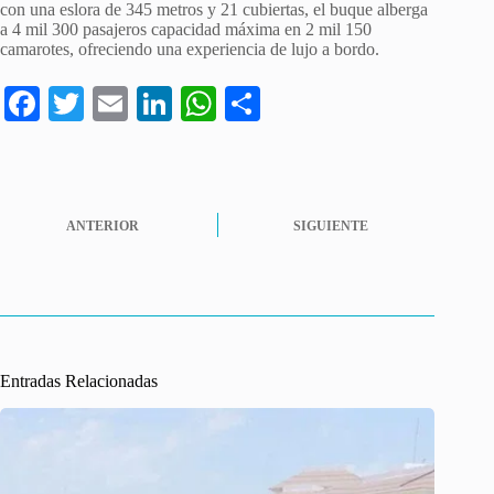
con una eslora de 345 metros y 21 cubiertas, el buque alberga
a 4 mil 300 pasajeros capacidad máxima en 2 mil 150
camarotes, ofreciendo una experiencia de lujo a bordo.
Fa
T
E
Li
W
C
ce
wi
m
nk
ha
o
bo
tte
ail
ed
ts
m
ok
r
In
A
pa
ANTERIOR
SIGUIENTE
pp
rti
r
Entradas Relacionadas