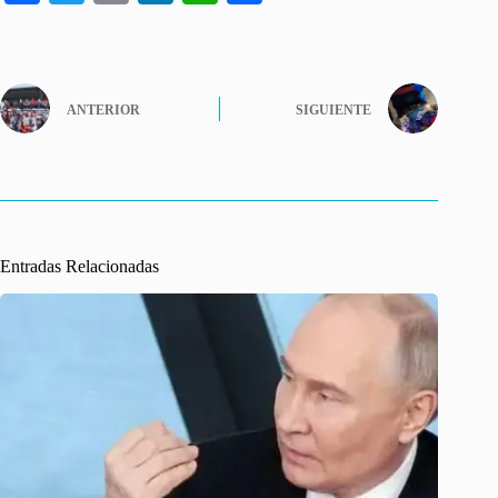
ce
wi
m
nk
ha
o
bo
tte
ail
ed
ts
m
ok
r
In
A
pa
ANTERIOR
SIGUIENTE
pp
rti
r
Entradas Relacionadas