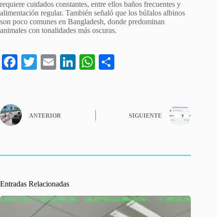
requiere cuidados constantes, entre ellos baños frecuentes y
alimentación regular. También señaló que los búfalos albinos
son poco comunes en Bangladesh, donde predominan
animales con tonalidades más oscuras.
Fa
T
E
Li
W
C
ce
wi
m
nk
ha
o
bo
tte
ail
ed
ts
m
ok
r
In
A
pa
ANTERIOR
SIGUIENTE
pp
rti
r
Entradas Relacionadas